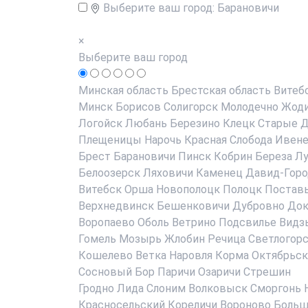
Выберите ваш город:
Барановичи
×
Выберите ваш город
Минская область
Брестская область
Витеб
Минск
Борисов
Солигорск
Молодечно
Жод
Логойск
Любань
Березино
Клецк
Старые Д
Плещеницы
Нарочь
Красная Слобода
Ивен
Брест
Барановичи
Пинск
Кобрин
Береза
Лу
Белоозерск
Ляховичи
Каменец
Давид-Горо
Витебск
Орша
Новополоцк
Полоцк
Постав
Верхнедвинск
Бешенковичи
Дубровно
До
Воропаево
Оболь
Ветрино
Подсвилье
Видз
Гомель
Мозырь
Жлобин
Речица
Светлогор
Кошелево
Ветка
Наровля
Корма
Октябрьск
Сосновый Бор
Паричи
Озаричи
Стрешин
Гродно
Лида
Слоним
Волковыск
Сморгонь
Красносельский
Кореличи
Вороново
Больш