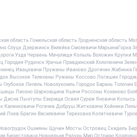
ская область
Гомельская область
Гродненская область
Мог
ино
Слуцк
Дзержинск
Вилейка
Смолевичи
МарьинаГорка
З
ороги
Узда
Червень
Мачулищи
Копыль
Воложин
Крупки
М
ец
Городея
Руденск
Уречье
Правдинский
Холопеничи
Зеле
нинец
Ивацевичи
Пружаны
Иваново
Дрогичин
Жабинка
Г
док
Высокое
Телеханы
Ружаны
Коссово
Логишин
Городи
ы
Глубокое
Лепель
Новолукомль
Городок
Барань
Толочин
Б
кшицы
Лиозно
Шарковщина
Ушачи
Россоны
Коханово
Бол
ы
Дисна
Лынтупы
Езерище
Освея
Сураж
Яновичи
Копысь
ск
Калинковичи
Рогачев
Добруш
Житковичи
Хойники
Лель
ий
Лоев
Брагин
Василевичи
Тереховка
Копаткевичи
Туро
Новогрудок
Ошмяны
Щучин
Мосты
Островец
Скидель
Бер
ая Берестовица
Новоельня
Радунь
Мир
Острино
Козловщ