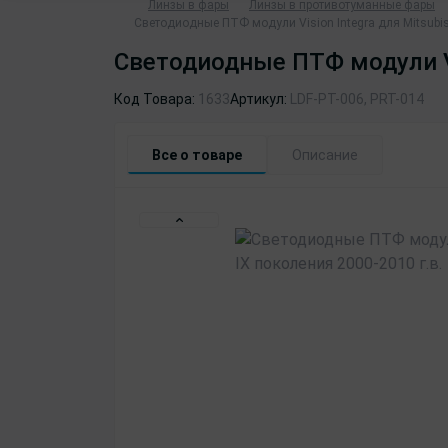
Линзы в фары
Линзы в противотуманные фары
Светодиодные ПТФ модули Vision Integra для Mitsubish
Светодиодные ПТФ модули Vis
Код Товара:
1633
Артикул:
LDF-PT-006, PRT-014
Все о товаре
Описание