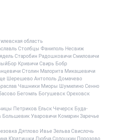
илевская область
аславль
Столбцы
Фаниполь
Несвиж
ядель
Старобин
Радошковичи
Смиловичи
ныйБор
Кривичи
Свирь
Бобр
анцевичи
Столин
Малорита
Микашевичи
ще
Шерешево
Антополь
Домачево
раслав
Чашники
Миоры
Шумилино
Сенно
басово
Бегомль
Богушевск
Ореховск
чицы
Петриков
Ельск
Чечерск
Буда-
в
Большевик
Уваровичи
Комарин
Заречье
езовка
Дятлово
Ивье
Зельва
Свислочь
ина
Юратишки
Любча
Сопоцкин
Порозово