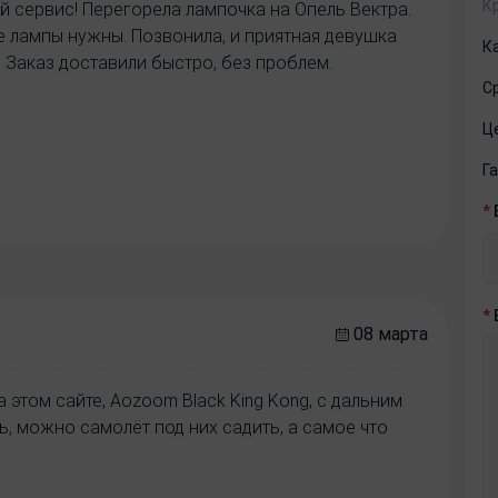
К
й сервис! Перегорела лампочка на Опель Вектра.
ие лампы нужны. Позвонила, и приятная девушка
К
 Заказ доставили быстро, без проблем.
С
Ц
Г
*
*
08 марта
 этом сайте, Aozoom Black King Kong, с дальним
ь, можно самолёт под них садить, а самое что