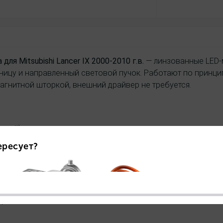
ля Mitsubishi Lancer IX 2000-2010 г.в.
— линзованные LED-
цу и направленный световой пучок. Работают по принципу
гнитной шторкой, внешний драйвер не требуется.
льний)
ора