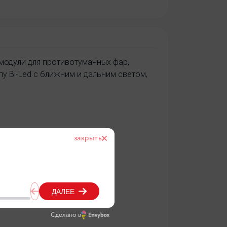
модули для противотуманных фар,
 Bi-Led с ближним и дальним светом,
Сделано в