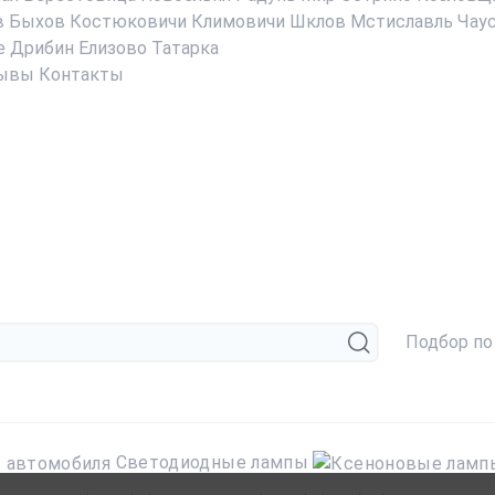
в
Быхов
Костюковичи
Климовичи
Шклов
Мстиславль
Чау
е
Дрибин
Елизово
Татарка
ывы
Контакты
Подбор по
Светодиодные лампы