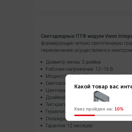
Светодиодные ПТФ модули Vision Integra д
формирующие четкую светотеневую грани
переключение осуществляется электрома
Диаметр линзы: 3 дюйма
Рабочее напряжение: 12–16 В
Мощность: 32 Вт (ближний) / 42 Вт (да
Световой поток: 2300 лм ±10%
Цветовая температура: 5500K
Драйвер: встроенный
Тип крепления: Valeo
Герметичность: IP67
Охлаждение: гибридное, без вентилят
Гарантия: 12 месяцев