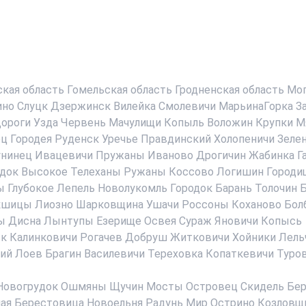
ская область
Гомельская область
Гродненская область
Мог
ино
Слуцк
Дзержинск
Вилейка
Смолевичи
МарьинаГорка
З
ороги
Узда
Червень
Мачулищи
Копыль
Воложин
Крупки
М
ец
Городея
Руденск
Уречье
Правдинский
Холопеничи
Зеле
нинец
Ивацевичи
Пружаны
Иваново
Дрогичин
Жабинка
Г
док
Высокое
Телеханы
Ружаны
Коссово
Логишин
Городи
ы
Глубокое
Лепель
Новолукомль
Городок
Барань
Толочин
Б
кшицы
Лиозно
Шарковщина
Ушачи
Россоны
Коханово
Бол
ы
Дисна
Лынтупы
Езерище
Освея
Сураж
Яновичи
Копысь
ск
Калинковичи
Рогачев
Добруш
Житковичи
Хойники
Лель
ий
Лоев
Брагин
Василевичи
Тереховка
Копаткевичи
Туро
Новогрудок
Ошмяны
Щучин
Мосты
Островец
Скидель
Бер
ая Берестовица
Новоельня
Радунь
Мир
Острино
Козловщ