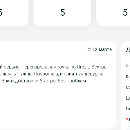
5
5
5
Д
12 марта
К
й сервис! Перегорела лампочка на Опель Вектра.
ие лампы нужны. Позвонила, и приятная девушка
К
 Заказ доставили быстро, без проблем.
С
Ц
Г
*