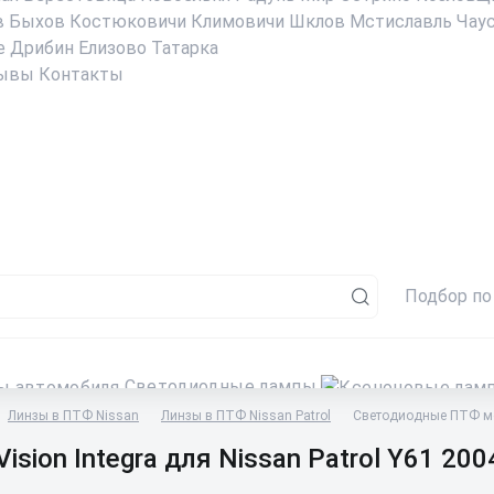
в
Быхов
Костюковичи
Климовичи
Шклов
Мстиславль
Чау
е
Дрибин
Елизово
Татарка
ывы
Контакты
Подбор по
Светодиодные лампы
Линзы в ПТФ Nissan
Линзы в ПТФ Nissan Patrol
Светодиодные ПТФ моду
ion Integra для Nissan Patrol Y61 2004