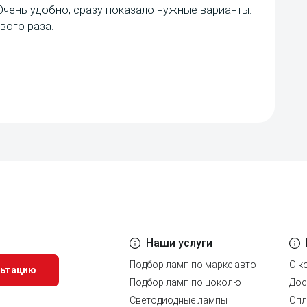
Очень удобно, сразу показало нужные варианты.
вого раза.
Наши услуги
Подбор ламп по марке авто
О к
льтацию
Подбор ламп по цоколю
Дос
Светодиодные лампы
Опл