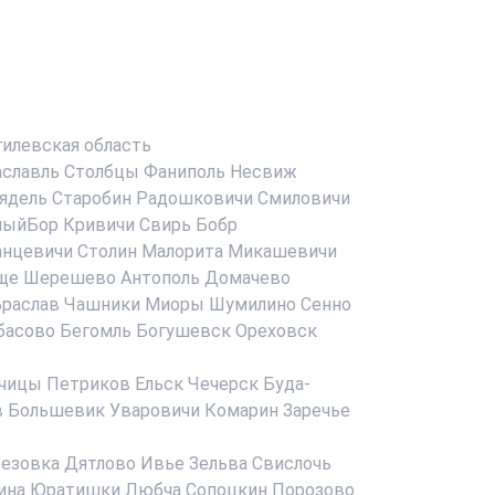
илевская область
аславль
Столбцы
Фаниполь
Несвиж
ядель
Старобин
Радошковичи
Смиловичи
ныйБор
Кривичи
Свирь
Бобр
анцевичи
Столин
Малорита
Микашевичи
ще
Шерешево
Антополь
Домачево
раслав
Чашники
Миоры
Шумилино
Сенно
басово
Бегомль
Богушевск
Ореховск
чицы
Петриков
Ельск
Чечерск
Буда-
в
Большевик
Уваровичи
Комарин
Заречье
езовка
Дятлово
Ивье
Зельва
Свислочь
ина
Юратишки
Любча
Сопоцкин
Порозово