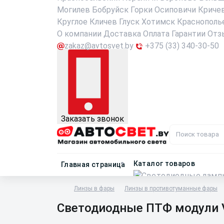
Могилев
Бобруйск
Горки
Осиповичи
Криче
Круглое
Кличев
Глуск
Хотимск
Краснополь
О компании
Доставка
Оплата
Гарантии
Отз
zakaz@avtosvet.by
+375 (33) 340-30-50
Заказать звонок
Каталог товаров
Главная страница
Линзы в фары
Линзы в противотуманные фары
Светодиодные ПТФ модули Vis