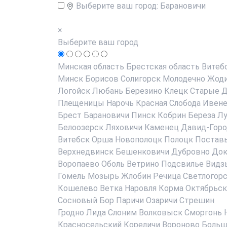
Выберите ваш город:
Барановичи
×
Выберите ваш город
Минская область
Брестская область
Витеб
Минск
Борисов
Солигорск
Молодечно
Жод
Логойск
Любань
Березино
Клецк
Старые Д
Плещеницы
Нарочь
Красная Слобода
Ивен
Брест
Барановичи
Пинск
Кобрин
Береза
Лу
Белоозерск
Ляховичи
Каменец
Давид-Горо
Витебск
Орша
Новополоцк
Полоцк
Постав
Верхнедвинск
Бешенковичи
Дубровно
До
Воропаево
Оболь
Ветрино
Подсвилье
Видз
Гомель
Мозырь
Жлобин
Речица
Светлогор
Кошелево
Ветка
Наровля
Корма
Октябрьск
Сосновый Бор
Паричи
Озаричи
Стрешин
Гродно
Лида
Слоним
Волковыск
Сморгонь
Красносельский
Кореличи
Вороново
Больш