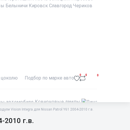
сы
Белыничи
Кировск
Славгород
Чериков
0
0
0
 цоколю
Подбор по марке авто
Ксеноновые лампы
Лин
ли Vision Integra для Nissan Patrol Y61 2004-2010 г.в.
-2010 г.в.