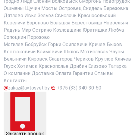
Гродно
Лида
Слоним
Волковыск
Сморгонь
Новогрудок
Ошмяны
Щучин
Мосты
Островец
Скидель
Березовка
Дятлово
Ивье
Зельва
Свислочь
Красносельский
Кореличи
Вороново
Большая Берестовица
Новоельня
Радунь
Мир
Острино
Козловщина
Юратишки
Любча
Сопоцкин
Порозово
Могилев
Бобруйск
Горки
Осиповичи
Кричев
Быхов
Костюковичи
Климовичи
Шклов
Мстиславль
Чаусы
Белыничи
Кировск
Славгород
Чериков
Круглое
Кличев
Глуск
Хотимск
Краснополье
Дрибин
Елизово
Татарка
О компании
Доставка
Оплата
Гарантии
Отзывы
Контакты
zakaz@avtosvet.by
+375 (33) 340-30-50
Заказать звонок