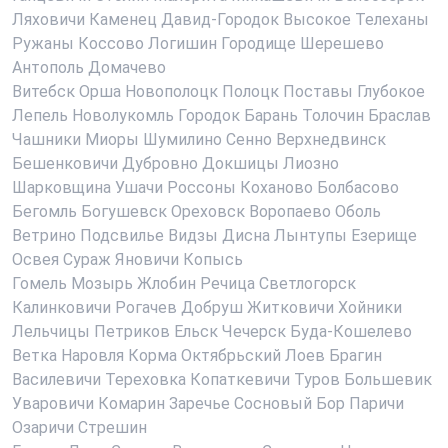
Ляховичи
Каменец
Давид-Городок
Высокое
Телеханы
Ружаны
Коссово
Логишин
Городище
Шерешево
Антополь
Домачево
Витебск
Орша
Новополоцк
Полоцк
Поставы
Глубокое
Лепель
Новолукомль
Городок
Барань
Толочин
Браслав
Чашники
Миоры
Шумилино
Сенно
Верхнедвинск
Бешенковичи
Дубровно
Докшицы
Лиозно
Шарковщина
Ушачи
Россоны
Коханово
Болбасово
Бегомль
Богушевск
Ореховск
Воропаево
Оболь
Ветрино
Подсвилье
Видзы
Дисна
Лынтупы
Езерище
Освея
Сураж
Яновичи
Копысь
Гомель
Мозырь
Жлобин
Речица
Светлогорск
Калинковичи
Рогачев
Добруш
Житковичи
Хойники
Лельчицы
Петриков
Ельск
Чечерск
Буда-Кошелево
Ветка
Наровля
Корма
Октябрьский
Лоев
Брагин
Василевичи
Тереховка
Копаткевичи
Туров
Большевик
Уваровичи
Комарин
Заречье
Сосновый Бор
Паричи
Озаричи
Стрешин