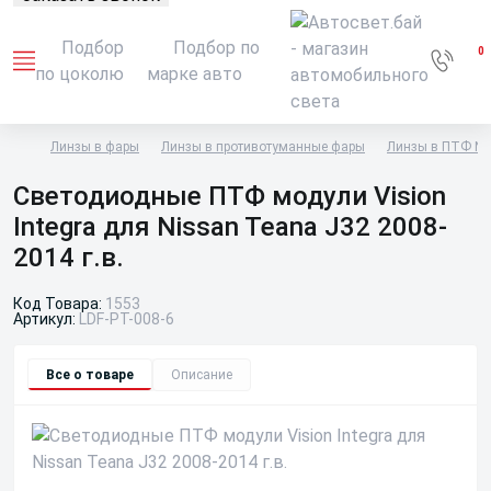
Подбор
Подбор по
0
по цоколю
марке авто
Линзы в фары
Линзы в противотуманные фары
Линзы в ПТФ Ni
Светодиодные ПТФ модули Vision
Integra для Nissan Teana J32 2008-
2014 г.в.
Код Товара:
1553
Артикул:
LDF-PT-008-6
Все о товаре
Описание