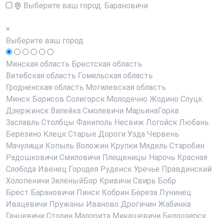
Выберите ваш город:
Барановичи
×
Выберите ваш город
Минская область
Брестская область
Витебская область
Гомельская область
Гродненская область
Могилевская область
Минск
Борисов
Солигорск
Молодечно
Жодино
Слуцк
Дзержинск
Вилейка
Смолевичи
МарьинаГорка
Заславль
Столбцы
Фаниполь
Несвиж
Логойск
Любань
Березино
Клецк
Старые Дороги
Узда
Червень
Мачулищи
Копыль
Воложин
Крупки
Мядель
Старобин
Радошковичи
Смиловичи
Плещеницы
Нарочь
Красная
Слобода
Ивенец
Городея
Руденск
Уречье
Правдинский
Холопеничи
ЗеленыйБор
Кривичи
Свирь
Бобр
Брест
Барановичи
Пинск
Кобрин
Береза
Лунинец
Ивацевичи
Пружаны
Иваново
Дрогичин
Жабинка
Ганцевичи
Столин
Малорита
Микашевичи
Белоозерск