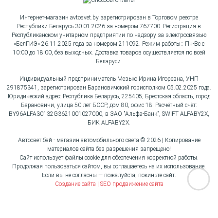
Интернет-магазин avtosvet.by зарегистрирован в Торговом реестре
Республики Беларусь 30.01.2026 за номером 767700. Регистрация в
Республиканском унитарном предприятии по надзору за электросвязью
«БелГИЭ» 26.11.2025 года за номером 211092. Режим работы:: Пн-Вс с
10:00 до 18:00, без выходных. Доставка товаров осуществляется по всей
Беларуси.
Индивидуальный предприниматель Мезько Ирина Игоревна, УНП
291875341, зарегистрирован Барановичский горисполком 05.02.2025 года.
Юридический адрес: Республика Беларусь, 225405, Брестская область, город
Барановичи, улица 50 лет БССР, дом 80, офис 18. Расчётный счёт:
BY96ALFA30132G3621001027000, в ЗАО "Альфа-Банк", SWIFT ALFABY2X,
БИК ALFABY2X.
Автосвет.бай - магазин автомобильного света © 2026 | Копирование
материалов сайта без разрешения запрещено!
Сайт использует файлы cookie для обеспечения корректной работы.
Продолжая пользоваться сайтом, вы соглашаетесь на их использование.
Если вы не согласны — пожалуйста, покиньте сайт.
Создание сайта | SEO продвижение сайта