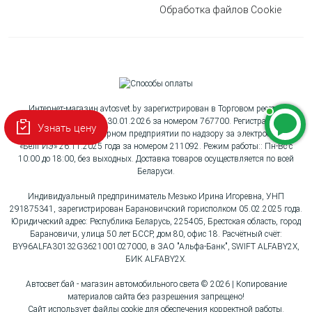
Обработка файлов Cookie
Интернет-магазин avtosvet.by зарегистрирован в Торговом реестре
Республики Беларусь 30.01.2026 за номером 767700. Регистрация в
Узнать цену
Республиканском унитарном предприятии по надзору за электросвязью
«БелГИЭ» 26.11.2025 года за номером 211092. Режим работы:: Пн-Вс с
10:00 до 18:00, без выходных. Доставка товаров осуществляется по всей
Беларуси.
Индивидуальный предприниматель Мезько Ирина Игоревна, УНП
291875341, зарегистрирован Барановичский горисполком 05.02.2025 года.
Юридический адрес: Республика Беларусь, 225405, Брестская область, город
Барановичи, улица 50 лет БССР, дом 80, офис 18. Расчётный счёт:
BY96ALFA30132G3621001027000, в ЗАО "Альфа-Банк", SWIFT ALFABY2X,
БИК ALFABY2X.
Автосвет.бай - магазин автомобильного света © 2026 | Копирование
материалов сайта без разрешения запрещено!
Сайт использует файлы cookie для обеспечения корректной работы.