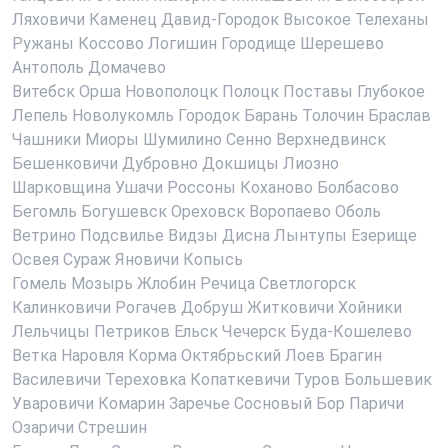
Ляховичи
Каменец
Давид-Городок
Высокое
Телеханы
Ружаны
Коссово
Логишин
Городище
Шерешево
Антополь
Домачево
Витебск
Орша
Новополоцк
Полоцк
Поставы
Глубокое
Лепель
Новолукомль
Городок
Барань
Толочин
Браслав
Чашники
Миоры
Шумилино
Сенно
Верхнедвинск
Бешенковичи
Дубровно
Докшицы
Лиозно
Шарковщина
Ушачи
Россоны
Коханово
Болбасово
Бегомль
Богушевск
Ореховск
Воропаево
Оболь
Ветрино
Подсвилье
Видзы
Дисна
Лынтупы
Езерище
Освея
Сураж
Яновичи
Копысь
Гомель
Мозырь
Жлобин
Речица
Светлогорск
Калинковичи
Рогачев
Добруш
Житковичи
Хойники
Лельчицы
Петриков
Ельск
Чечерск
Буда-Кошелево
Ветка
Наровля
Корма
Октябрьский
Лоев
Брагин
Василевичи
Тереховка
Копаткевичи
Туров
Большевик
Уваровичи
Комарин
Заречье
Сосновый Бор
Паричи
Озаричи
Стрешин