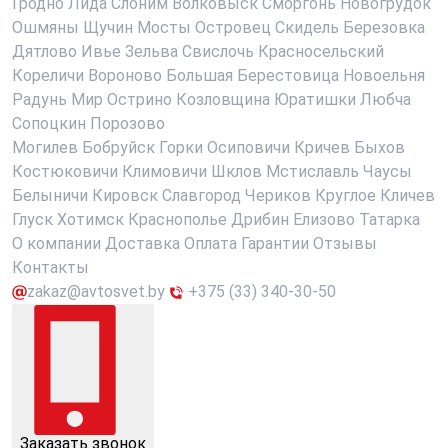
Гродно
Лида
Слоним
Волковыск
Сморгонь
Новогрудок
Ошмяны
Щучин
Мосты
Островец
Скидель
Березовка
Дятлово
Ивье
Зельва
Свислочь
Красносельский
Кореличи
Вороново
Большая Берестовица
Новоельня
Радунь
Мир
Острино
Козловщина
Юратишки
Любча
Сопоцкин
Порозово
Могилев
Бобруйск
Горки
Осиповичи
Кричев
Быхов
Костюковичи
Климовичи
Шклов
Мстиславль
Чаусы
Белыничи
Кировск
Славгород
Чериков
Круглое
Кличев
Глуск
Хотимск
Краснополье
Дрибин
Елизово
Татарка
О компании
Доставка
Оплата
Гарантии
Отзывы
Контакты
zakaz@avtosvet.by
+375 (33) 340-30-50
Заказать звонок