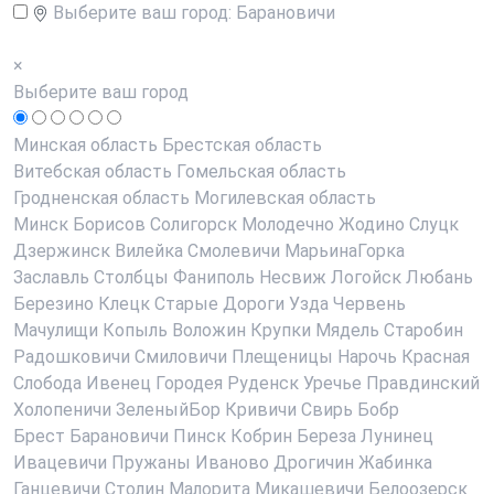
Выберите ваш город:
Барановичи
×
Выберите ваш город
Минская область
Брестская область
Витебская область
Гомельская область
Гродненская область
Могилевская область
Минск
Борисов
Солигорск
Молодечно
Жодино
Слуцк
Дзержинск
Вилейка
Смолевичи
МарьинаГорка
Заславль
Столбцы
Фаниполь
Несвиж
Логойск
Любань
Березино
Клецк
Старые Дороги
Узда
Червень
Мачулищи
Копыль
Воложин
Крупки
Мядель
Старобин
Радошковичи
Смиловичи
Плещеницы
Нарочь
Красная
Слобода
Ивенец
Городея
Руденск
Уречье
Правдинский
Холопеничи
ЗеленыйБор
Кривичи
Свирь
Бобр
Брест
Барановичи
Пинск
Кобрин
Береза
Лунинец
Ивацевичи
Пружаны
Иваново
Дрогичин
Жабинка
Ганцевичи
Столин
Малорита
Микашевичи
Белоозерск