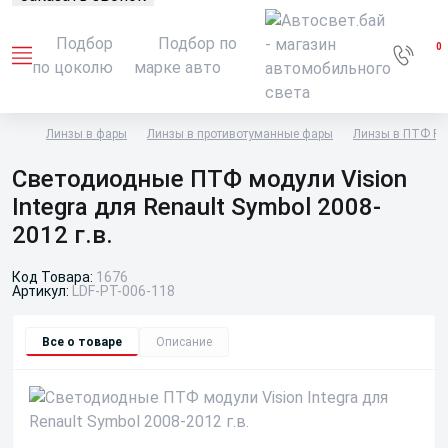
Подбор
Подбор по
0
по цоколю
марке авто
Линзы в фары
Линзы в противотуманные фары
Линзы в ПТФ Re
Светодиодные ПТФ модули Vision
Integra для Renault Symbol 2008-
2012 г.в.
Код Товара:
1676
Артикул:
LDF-PT-006-118
Все о товаре
Описание